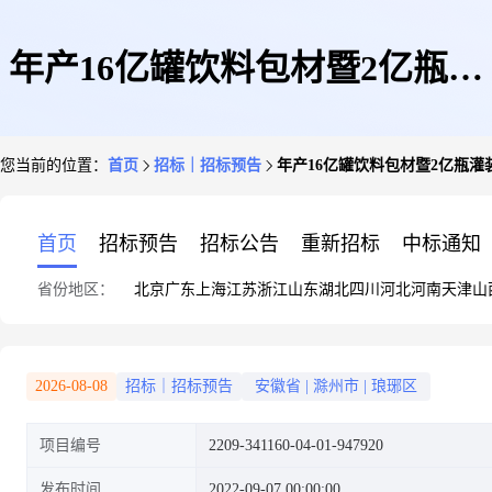
年产16亿罐饮料包材暨2亿瓶灌
您当前的位置：
首页
招标｜招标预告
年产16亿罐饮料包材暨2亿瓶灌
装饮料项目
首页
招标预告
招标公告
重新招标
中标通知
省份地区：
北京
广东
上海
江苏
浙江
山东
湖北
四川
河北
河南
天津
山
2026-08-08
招标｜招标预告
安徽省
|
滁州市
|
琅琊区
项目编号
2209-341160-04-01-947920
发布时间
2022-09-07 00:00:00