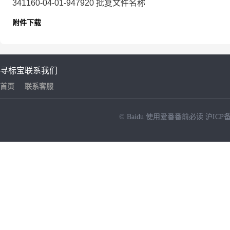
341160-04-01-947920
批复文件名称
附件下载
寻标宝
联系我们
首页
联系客服
© Baidu
使用爱番番前必读
沪ICP备
NEW
HOT