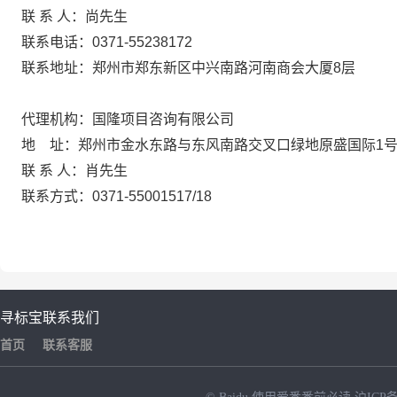
联
系
人：尚先生
联系电话：
0371-55238172
联系地址：郑州市郑东新区中兴南路河南商会大厦
8层
代理机构：国隆项目咨询有限公司
地
址：郑州市金水东路与东风南路交叉口绿地原盛国际
1
联
系
人：肖先生
联系方式：
0371-55001517/18
寻标宝
联系我们
首页
联系客服