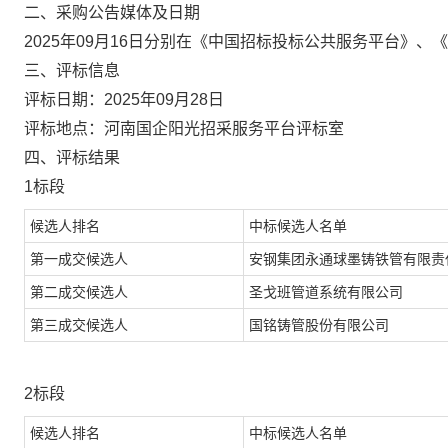
二、采购公告媒体及日期
20
25
年
09
月
16
日分别在《中国招标投标公共服务平台》
、
《
三、
评标信息
评标日期：
202
5
年
09
月
28
日
评标地点：河南国企阳光招采服务平台评标室
四、
评标结果
1标段
候选人排名
中标候选人名单
第一成交候选人
安钢集团永通球墨铸铁管有限责
第二成交候选人
圣戈班管道系统有限公司
第三成交候选人
国铭铸管股份有限公司
2标段
候选人排名
中标候选人名单