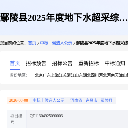
鄢陵县2025年度地下水超采综合
您当前的位置：
首页
中标｜候选人公示
鄢陵县2025年度地下水超
治理项目主材及设备采购项目候
首页
招标预告
招标公告
重新招标
中标通知
省份地区：
北京
广东
上海
江苏
浙江
山东
湖北
四川
河北
河南
天津
山
选人公示
2026-08-08
中标｜候选人公示
河南省
|
许昌市
|
鄢陵县
项目编
QT11304925090003
号