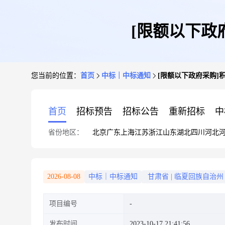
[限额以下政
您当前的位置：
首页
中标｜中标通知
[限额以下政府采购]
首页
招标预告
招标公告
重新招标
中
省份地区：
北京
广东
上海
江苏
浙江
山东
湖北
四川
河北
2026-08-08
中标｜中标通知
甘肃省
|
临夏回族自治州
项目编号
发布时间
2023-10-17 21:41:56