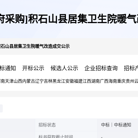
府采购]积石山县居集卫生院暖
积石山县居集卫生院暖气改造成交公示
标通知
开标公示
候选人公示
企业招标查询
招标
河南
天津
山西
内蒙古
辽宁
吉林
黑龙江
安徽
福建
江西
湖南
广西
海南
重庆
贵州
招标状态
中标｜中标通知
标书获取截止时间