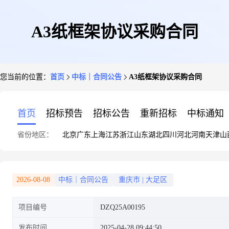
A3纸框架协议采购合同
您当前的位置：
首页
中标｜合同公告
A3纸框架协议采购合同
首页
招标预告
招标公告
重新招标
中标通知
省份地区：
北京
广东
上海
江苏
浙江
山东
湖北
四川
河北
河南
天津
山
2026-08-08
中标｜合同公告
重庆市
|
大足区
项目编号
DZQ25A00195
发布时间
2025-04-28 09:44:50