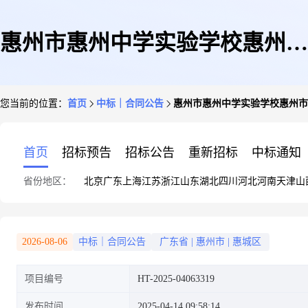
惠州市惠州中学实验学校惠州市
您当前的位置：
首页
中标｜合同公告
惠州市惠州中学实验学校惠州市
惠州中学实验学校办公家具(定
首页
招标预告
招标公告
重新招标
中标通知
省份地区：
北京
广东
上海
江苏
浙江
山东
湖北
四川
河北
河南
天津
山
制化服务)定点服务定点议价采
2026-08-06
中标｜合同公告
广东省
|
惠州市
|
惠城区
项目编号
HT-2025-04063319
购合同的合同公告
发布时间
2025-04-14 09:58:14