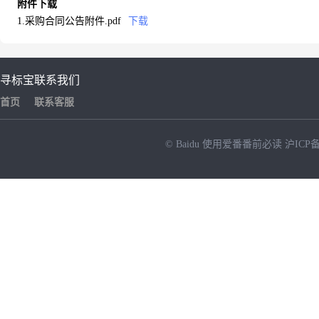
附件下载
1.采购合同公告附件.pdf
下载
寻标宝
联系我们
首页
联系客服
© Baidu
使用爱番番前必读
沪ICP备
NEW
HOT