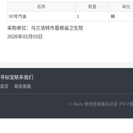
名称
数量
单位
92号汽油
1
辆
采购单位：乌兰浩特市葛根庙卫生院
2026年02月03日
寻标宝
联系我们
首页
联系客服
© Baidu
使用爱番番前必读
沪ICP备
NEW
HOT