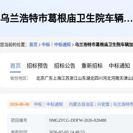
乌兰浩特市葛根庙卫生院车辆加
您当前的位置：
首页
中标｜中标通知
乌兰浩特市葛根庙卫生院车辆加
油服务定点采购定点直购成交公
首页
招标预告
招标公告
重新招标
中标通知
省份地区：
北京
广东
上海
江苏
浙江
山东
湖北
四川
河北
河南
天津
山
告
2026-08-06
中标｜中标通知
内蒙古自治区
|
兴安盟
|
乌兰浩特
项目编号
NMGZFCG-DDFW-2026-828488
发布时间
2026-02-03 14:48:53