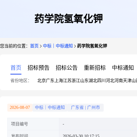
药学院氢氧化钾
您当前的位置：
首页
中标｜中标通知
药学院氢氧化钾
首页
招标预告
招标公告
重新招标
中标通知
省份地区：
北京
广东
上海
江苏
浙江
山东
湖北
四川
河北
河南
天津
山
2026-08-07
中标｜中标通知
广东省
|
广州市
项目编号
发布时间
2026-03-30 10:17:15