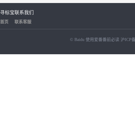
寻标宝
联系我们
首页
联系客服
© Baidu
使用爱番番前必读
沪ICP备
NEW
HOT
暂时没有搜索结果…