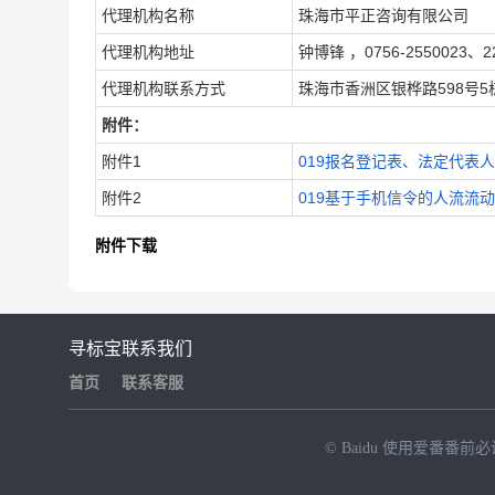
代理机构名称
珠海市平正咨询有限公司
代理机构地址
钟博锋 ，0756-2550023、2
代理机构联系方式
珠海市香洲区银桦路598号5
附件：
附件1
019报名登记表、法定代表人
附件2
019基于手机信令的人流流动情
附件下载
寻标宝
联系我们
首页
联系客服
© Baidu
使用爱番番前必