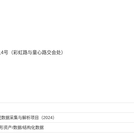
号
限公司
3、2255677
栋202-2号之4号（彩虹路与童心路交会处）
数据采集与解析项目（2024）
形资产/数据/结构化数据