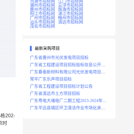
河源市招标网
江门市招标网
潮州市招标网
云浮市招标网
惠州市招标网
珠海市招标网
阳江市招标网
湛江市招标网
广州市招标网
梅州市招标网
汕头市招标网
清远市招标网
茂名市招标网
最新采购项目
广东省惠州市光伏发电项目招标
广东省工程建设项目招标投标信息公开目
录
广东春泰新材料有限公司光伏发电项目招
标
常平广东乐声项目招标
广东省工程建设项目招标计划公告
广东省清远市土方项目招标
广东粤电大埔电厂二期工程2023-2024年度
安保服务项目招标公告
广东平远县城区环卫清洁作业市场化承包
项目招标中标候选人公示
202-
京时