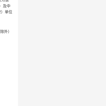
行为信
n）及中
。2）单位
假日除外）