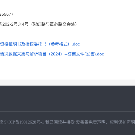
255677
栋202-2号之4号（彩虹路与童心路交会处）
资格证明书及授权委托书（参考格式）.doc
况数据采集与解析项目（2024）--磋商文件(发售).doc
读
沪ICP备19012628号-1
我已阅读并接受
爱番番免责声明
、
权利保护声明