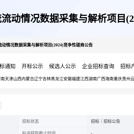
流动情况数据采集与解析项目(20
动情况数据采集与解析项目(2024)竞争性磋商公告
标通知
开标公示
候选人公示
企业招标查询
招标
河南
天津
山西
内蒙古
辽宁
吉林
黑龙江
安徽
福建
江西
湖南
广西
海南
重庆
贵州
招标状态
招标｜招标公告
标书获取截止时间