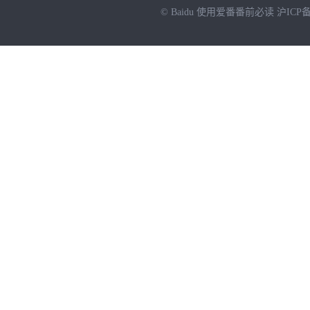
© Baidu
使用爱番番前必读
沪ICP备
NEW
HOT
暂时没有搜索结果…