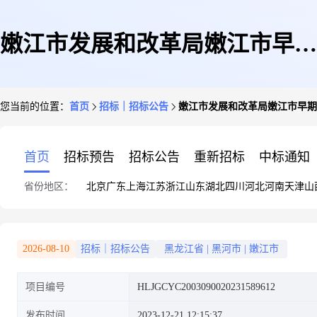
嫩江市发展和改革局嫩江市早期
您当前的位置：
首页
招标｜招标公告
嫩江市发展和改革局嫩江市早期
人防工程治理项目可研评审采购
首页
招标预告
招标公告
重新招标
中标通知
省份地区：
北京
广东
上海
江苏
浙江
山东
湖北
四川
河北
河南
天津
山
询价采购公告
2026-08-10
招标｜招标公告
黑龙江省
|
黑河市
|
嫩江市
项目编号
HLJGCYC2003090020231589612
发布时间
2023-12-21 12:15:37