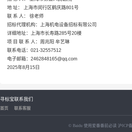
地
址： 上海市闵行区鹤庆路801号
联 系 人： 徐老师
招标代理机构：上海机电设备招标有限公司
详细地址：上海市长寿路285号20楼
项 目 联 系 人：周兆阳
牟艺琳
联系电话：021-32557512
电子邮箱：
2462848165@qq.com
2025年8月15日
寻标宝
联系我们
首页
联系客服
© Baidu
使用爱番番前必读
沪ICP备