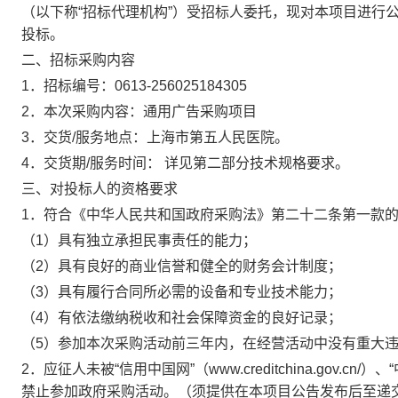
（以下称“招标代理机构”）受招标人委托，现对本项目进行
投标。
二、
招标采购内容
1．
招标编号：0613-256025184305
2．
本次采购内容：通用广告采购项目
3．
交货/服务地点：上海市第五人民医院。
4．
交货期/服务时间： 详见第二部分技术规格要求。
三、
对投标人的资格要求
1．
符合《中华人民共和国政府采购法》第二十二条第一款
（1）
具有独立承担民事责任的能力；
（2）
具有良好的商业信誉和健全的财务会计制度；
（3）
具有履行合同所必需的设备和专业技术能力；
（4）
有依法缴纳税收和社会保障资金的良好记录；
（5）
参加本次采购活动前三年内，在经营活动中没有重大
2．
应征人未被“信用中国网”（www.creditchina.gov.cn/）、
禁止参加政府采购活动。（须提供在本项目公告发布后至递交