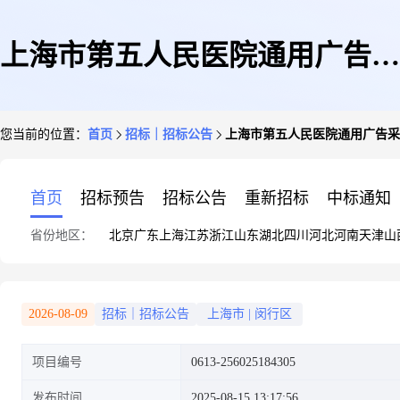
上海市第五人民医院通用广告采
您当前的位置：
首页
招标｜招标公告
上海市第五人民医院通用广告采
购项目比选公告
首页
招标预告
招标公告
重新招标
中标通知
省份地区：
北京
广东
上海
江苏
浙江
山东
湖北
四川
河北
河南
天津
山
2026-08-09
招标｜招标公告
上海市
|
闵行区
项目编号
0613-256025184305
发布时间
2025-08-15 13:17:56