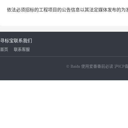
依法必须招标的工程项目的公告信息以其法定媒体发布的为
寻标宝
联系我们
首页
联系客服
© Baidu
使用爱番番前必读
沪ICP备
NEW
HOT