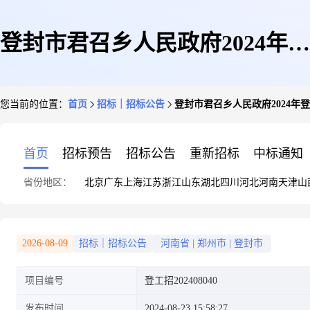
登封市君召乡人民政府2024年登
您当前的位置：
首页
招标｜招标公告
登封市君召乡人民政府2024年
封市君召乡财政衔接推进乡村振
首页
招标预告
招标公告
重新招标
中标通知
省份地区：
北京
广东
上海
江苏
浙江
山东
湖北
四川
河北
河南
天津
山
兴补助资金项目(三)项目-公开
2026-08-09
招标｜招标公告
河南省
|
郑州市
|
登封市
项目编号
登工招202408040
招标公告
发布时间
2024-08-23 15:58:27