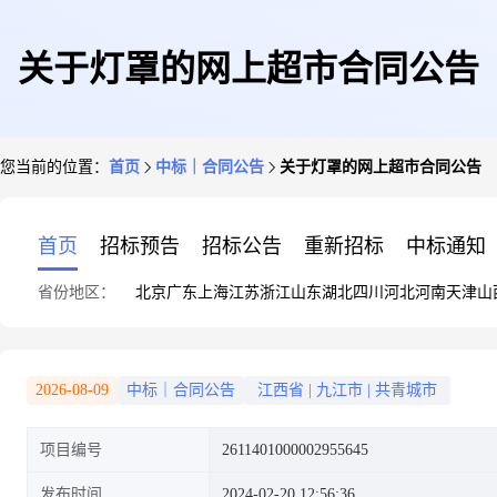
关于灯罩的网上超市合同公告
您当前的位置：
首页
中标｜合同公告
关于灯罩的网上超市合同公告
首页
招标预告
招标公告
重新招标
中标通知
省份地区：
北京
广东
上海
江苏
浙江
山东
湖北
四川
河北
河南
天津
山
2026-08-09
中标｜合同公告
江西省
|
九江市
|
共青城市
项目编号
2611401000002955645
发布时间
2024-02-20 12:56:36