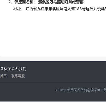
濂溪区万马照明灯具经营部
2
、供应商名称：
江西省九江市濂溪区浔南大道188号远洲九悦廷B
地址：
寻标宝
联系我们
首页
联系客服
© Baidu
使用爱番番前必读
沪ICP备
NEW
HOT