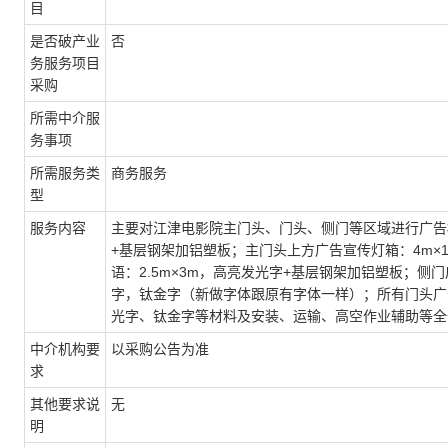
目
是否破产业
否
务服务项目
采购
所需中介服
务事项
所需服务类
商务服务
型
服务内容
主要对江津电影院主门头、门头、侧门等区域进行广告标
+基层钢架加铝塑板；主门头上方广告宣传灯箱：4m×1
语：2.5m×3m，高亮发光字+基层钢架加铝塑板；侧门广
字，钛金字（新做字体跟原有字体一样）；所有门头广
光字、钛金字等材料及安装、运输、高空作业辅助等全
中介机构要
以采购公告为准
求
其他要求说
无
明