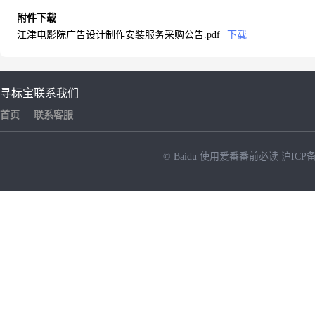
附件下载
江津电影院广告设计制作安装服务采购公告.pdf
下载
寻标宝
联系我们
首页
联系客服
© Baidu
使用爱番番前必读
沪ICP备
NEW
HOT