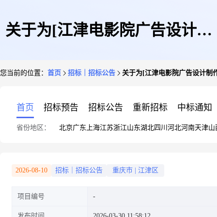
关于为[江津电影院广告设计制
您当前的位置：
首页
招标｜招标公告
关于为[江津电影院广告设计制作
作安装服务]公开选取[商务服
首页
招标预告
招标公告
重新招标
中标通知
省份地区：
北京
广东
上海
江苏
浙江
山东
湖北
四川
河北
河南
天津
山
务]机构的公告
2026-08-10
招标｜招标公告
重庆市
|
江津区
项目编号
发布时间
2026-03-30 11:58:12