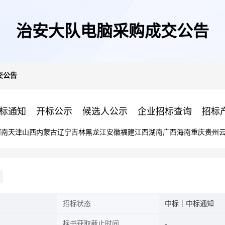
治安大队电脑采购成交公告
交公告
标通知
开标公示
候选人公示
企业招标查询
招标
河南
天津
山西
内蒙古
辽宁
吉林
黑龙江
安徽
福建
江西
湖南
广西
海南
重庆
贵州
招标状态
中标｜中标通知
标书获取截止时间