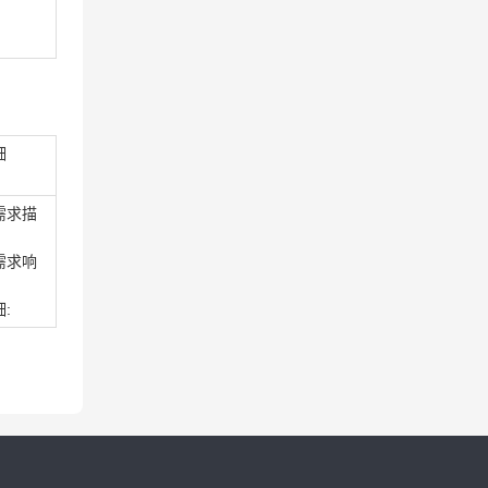
细
需求描
需求响
: