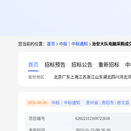
您当前的位置：
首页
中标｜中标通知
治安大队电脑采购成
首页
招标预告
招标公告
重新招标
中
省份地区：
北京
广东
上海
江苏
浙江
山东
湖北
四川
河北
2026-08-06
中标｜中标通知
贵州省
|
贵阳市
|
修文县
项目编号
62022112169722618
发布时间
2022-11-23 00:26:20