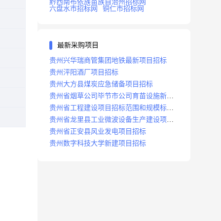
黔西南布依族苗族自治州招标网
六盘水市招标网
铜仁市招标网
最新采购项目
贵州兴华瑞商管集团地铁最新项目招标
贵州泙阳酒厂项目招标
贵州大方县煤炭应急储备项目招标
贵州省烟草公司毕节市公司育苗设施新建
及修复项目招标公告
贵州省工程建设项目招标范围和规模标准
规定
贵州省龙里县工业微波设备生产建设项目
招标
贵州省正安县风业发电项目招标
贵州数字科技大学新建项目招标