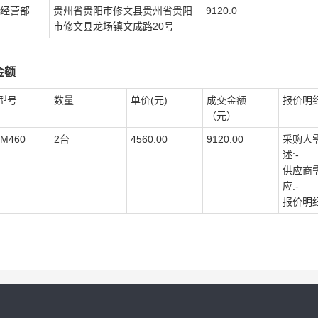
经营部
贵州省贵阳市修文县贵州省贵阳
9120.0
市修文县龙场镇文成路20号
金额
型号
数量
单价(元)
成交金额
报价明
（元）
M460
2台
4560.00
9120.00
采购人
述:-
供应商
应:-
报价明细