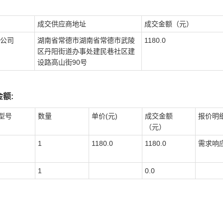
成交供应商地址
成交金额（元）
公司
湖南省常德市湖南省常德市武陵
1180.0
区丹阳街道办事处建民巷社区建
设路高山街90号
额:
型号
数量
单价(元)
成交金额
报价明
（元）
1
1180.0
1180.0
需求响应
1
0.0