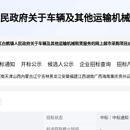
民政府关于车辆及其他运输机械
区白鹤镇人民政府关于车辆及其他运输机械租赁服务的网上超市采购项目
交公告
标通知
开标公示
候选人公示
企业招标查询
招标
河南
天津
山西
内蒙古
辽宁
吉林
黑龙江
安徽
福建
江西
湖南
广西
海南
重庆
贵州
招标状态
中标｜中标通知
标书获取截止时间