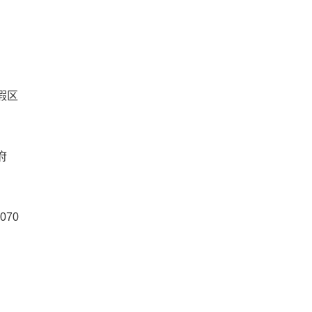
假区
府
070