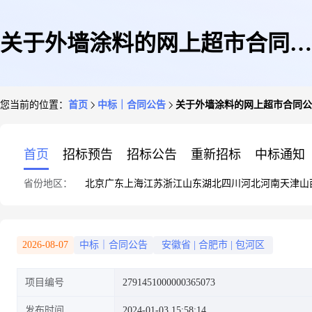
关于外墙涂料的网上超市合同公
您当前的位置：
首页
中标｜合同公告
关于外墙涂料的网上超市合同公
告
首页
招标预告
招标公告
重新招标
中标通知
省份地区：
北京
广东
上海
江苏
浙江
山东
湖北
四川
河北
河南
天津
山
2026-08-07
中标｜合同公告
安徽省
|
合肥市
|
包河区
项目编号
2791451000000365073
发布时间
2024-01-03 15:58:14