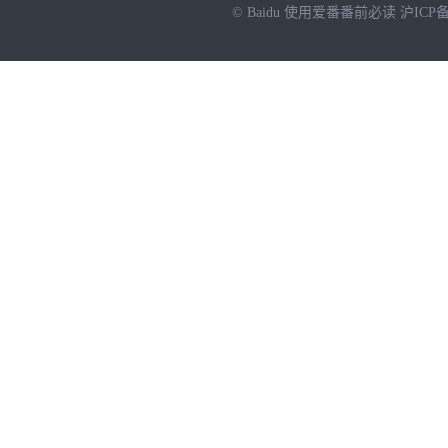
© Baidu
使用爱番番前必读
沪ICP备
NEW
HOT
暂时没有搜索结果…