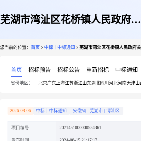
芜湖市湾沚区花桥镇人民政府关
您当前的位置：
首页
中标｜中标通知
芜湖市湾沚区花桥镇人民政府关
于打印/复印纸的网上超市采购
首页
招标预告
招标公告
重新招标
中标通知
省份地区：
北京
广东
上海
江苏
浙江
山东
湖北
四川
河北
河南
天津
山
项目成交公告
2026-08-06
中标｜中标通知
安徽省
|
芜湖市
|
湾沚区
项目编号
2071451000000554361
发布时间
2024-08-15 21:17:17