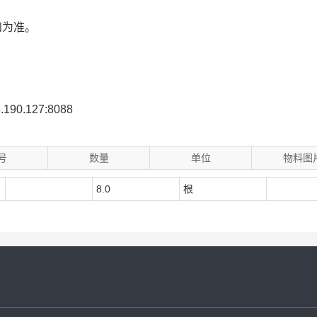
知为准。
08.190.127:8088
号
数量
单位
物料图
8.0
根