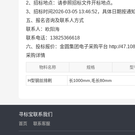
2
、招标地点：请参照招标文件开标地点。
3
、招标时间
2026-03-05 13:46:52
，具体日期按通
五、报名咨询及联系人方式
联系人：
欧阳海
联系电话：
13825366618
六、投标报价：金圆集团电子采购平台
http://47.1
采购详情
物料名称
规格
型
H型钢丝排刷
长1000mm,毛长80mm
寻标宝
联系我们
首页
联系客服