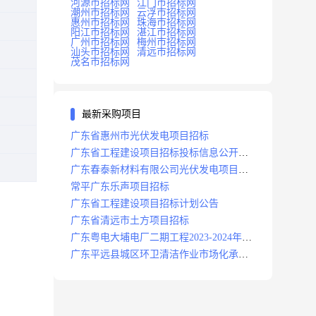
河源市招标网
江门市招标网
潮州市招标网
云浮市招标网
惠州市招标网
珠海市招标网
阳江市招标网
湛江市招标网
广州市招标网
梅州市招标网
汕头市招标网
清远市招标网
茂名市招标网
最新采购项目
广东省惠州市光伏发电项目招标
广东省工程建设项目招标投标信息公开目
录
广东春泰新材料有限公司光伏发电项目招
标
常平广东乐声项目招标
广东省工程建设项目招标计划公告
广东省清远市土方项目招标
广东粤电大埔电厂二期工程2023-2024年度
安保服务项目招标公告
广东平远县城区环卫清洁作业市场化承包
项目招标中标候选人公示