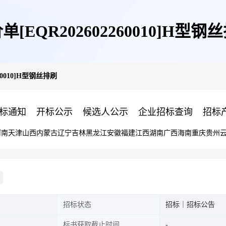
单[EQR202602260010]H型钢
60010]H型钢丝排刷
标通知
开标公示
候选人公示
企业招标查询
招标
河南
天津
山西
内蒙古
辽宁
吉林
黑龙江
安徽
福建
江西
湖南
广西
海南
重庆
贵州
招标状态
招标｜招标公告
标书获取截止时间