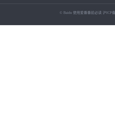
© Baidu
使用爱番番前必读
沪ICP备
NEW
HOT
暂时没有搜索结果…