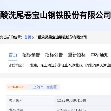
酸洗尾卷宝山钢铁股份有限公司
您当前的位置：
首页
酸洗尾卷宝山钢铁股份有限公司
首页
招标预告
招标公告
重新招标
中标通知
省份地区：
北京
广东
上海
江苏
浙江
山东
湖北
四川
河北
河南
天津
山
2026-08-09
上海市
|
宝山区
项目编号
GZZ2403080711018
发布时间
2024-03-08 11:44:47