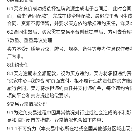
6结算和交收
6.1买方竞价成功或选择挂牌资源生成电子合同后，此时合同
面，点击“合同配款”，完成在线全额配款，最迟应于合同生成当
合同、资源不再保留，并要求买方依约承担违约责任，详见
6.2合同生效后，买家需在交易平台创建提单后，方可去仓
7数量、重量异议处理
卖方不受理质量异议，牌号、规格、备注等参考信息仅作参
厂为准。
8违约责任
8.1买方逾期未全额配款，视为买方违约，买方将承担违约
“买家中心--我的合同”页面支付。拒不履行违约责任的买
履行合同，卖方将承担违约责任并支付违约金，每个违约合同
项向平台和卖方提出赔偿要求。
9交易异常情况处理
9.1为避免交易过程中因异常情况对行业或社会造成的不利
易和临时闭市等措施。异常情况包含如下内容：
9.1.1不可抗力（本交易中心所在地或全国其他部分区域