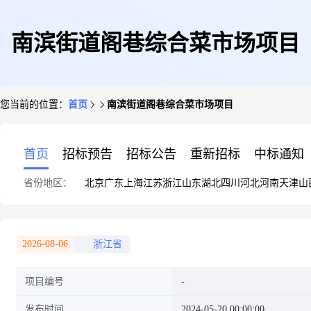
南滨街道阁巷综合菜市场项目
您当前的位置：
首页
南滨街道阁巷综合菜市场项目
首页
招标预告
招标公告
重新招标
中标通知
省份地区：
北京
广东
上海
江苏
浙江
山东
湖北
四川
河北
河南
天津
山
2026-08-06
浙江省
项目编号
发布时间
2024-05-20 00:00:00