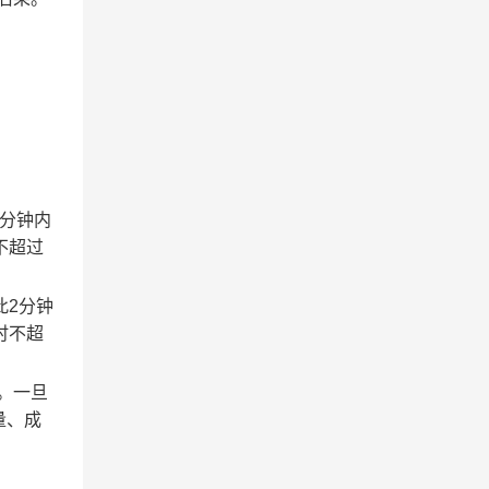
2分钟内
不超过
此2分钟
时不超
。一旦
量、成