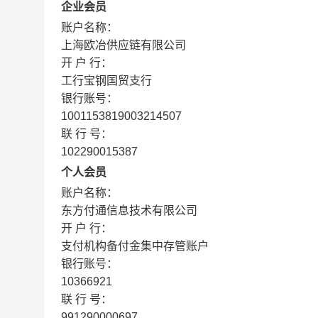
企业会员
账户名称：
上海欧冶供应链有限公司
开 户 行：
工行宝钢国贸支行
银行账号：
1001153819003214507
联 行 号：
102290015387
个人会员
账户名称：
东方付通信息技术有限公司
开 户 行：
支付机构备付金集中存管账户
银行账号：
10366921
联 行 号：
991290000697