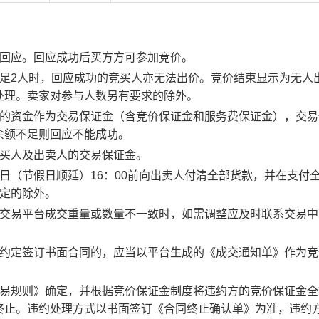
行回应。回应成功后买方方可参加竞价。
足2人时，回应成功的竞买人亦无法出价。竞价结束显示为无人
处理。卖家对参与人数另有要求的除外。
度的资金作为交易保证金（含竞价保证金和服务费保证金），交易
余额不足则回应不能成功。
竞买人及出卖人的交易保证金。
日（节假日顺延）16：00前向出卖人付清全部货款，并在支付
约定的除外。
子交易平台成交重量或数量不一致时，如需调整应及时联系交易中
。约定签订书面合同的，应当以平台生成的《成交通知单》作为竞
交易规则》确定，并根据竞价保证金制度将违约方的竞价保证金全
终止。违约处理方式以书面签订《合同终止确认单》为准，违约