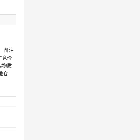
、备注
在竞价
实物质
地仓