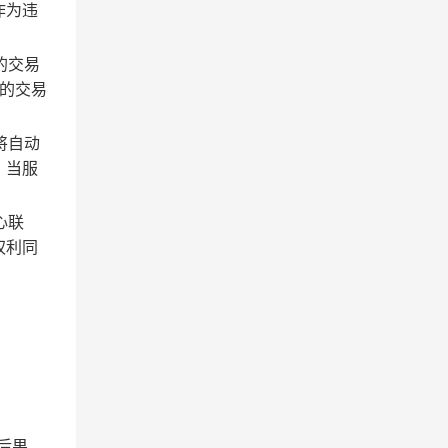
作为违
的交易
的交易
将自动
；当服
心联
权利同
后果。