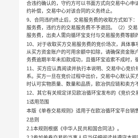
合违约确认的，守约方可以书面方式向交易中心申
约补偿，交易中心对该合同的义务终止。
9、合同违约终止后，交易服务费的收取方式如下
服务费，违约方的交易服务费不予退回。（2）交
服务费，出卖人需向循环宝支付与交易服务费等额
10、对于收取买方交易服务费的竞价场次，具体
从买方资金账户的可用余额中扣除，请确保资金账
务费逾期半年未扣款成功，且循环宝追索不成时，
11、买方应认真阅读并执行本说明、交易中心竞价
系。买方一旦在竞价过程中出价，交易中心默认买
时认可实物质量、数量和品质，欧冶供应链和卖方
12、其它有关规定详见欧冶循环宝发布的《竞价交
1适用范围
本版《单卷交易规则》适用于在欧冶循环宝平台销
2总则
2.1本规则根据《中华人民共和国合同法》。
2.2参加单卷交易的当事人应当仔细阅读并遵守本