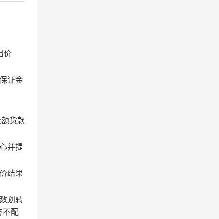
出价
保证金
全额货款
心并提
价结果
数划转
方不配