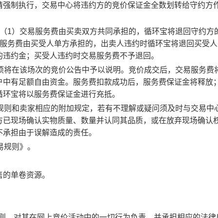
请强制执行，交易中心将违约方的竞价保证金全数划转给守约方
：（1）交易服务费由买卖双方共同承担的，循环宝将退回守约方
易服务费由买受人单方承担的，出卖人违约时循环宝将退回买受人
的违约金；买受人违约时交易服务费不予退回。
事项将在该场次的竞价公告中予以说明。竞价成交后，交易服务费
户中有足额自由资金。服务费扣款成功后，服务费保证金将释放
循环宝将以服务费保证金进行充抵。
规则和卖家相应的附加规定，若有不理解或疑问须及时与交易中
方已现场确认实物质量、数量并认同其品质，或在放弃现场确认
不承担由于误解造成的责任。
易规则》。
售的单卷资源。
规则，对其在网上竞价活动中的一切行为负责，并承担相应的法律