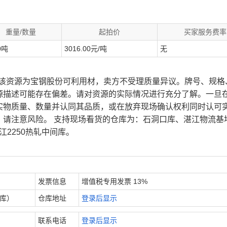
重量/数量
起拍价
买家服务费率
0吨
3016.00元/吨
无
、该资源为宝钢股份可利用材，卖方不受理质量异议。牌号、规格
源描述可能存在偏差。请对资源的实际情况进行充分了解。一旦
实物质量、数量并认同其品质，或在放弃现场确认权利同时认可
，请注意风险。 支持现场看货的仓库为：石洞口库、湛江物流基
江2250热轧中间库。
发票信息
增值税专用发票 13%
内库）
仓库地址
登录后显示
联系电话
登录后显示