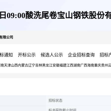
25日09:00酸洗尾卷宝山钢铁股份
份有限公司
标通知
开标公示
候选人公示
企业招标查询
招标
河南
天津
山西
内蒙古
辽宁
吉林
黑龙江
安徽
福建
江西
湖南
广西
海南
重庆
贵州
招标状态
标书获取截止时间