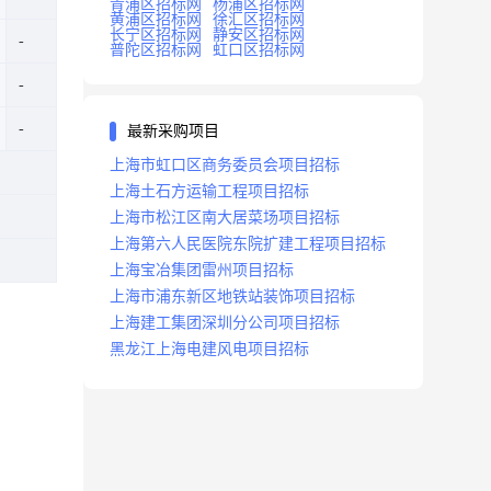
青浦区招标网
杨浦区招标网
黄浦区招标网
徐汇区招标网
长宁区招标网
静安区招标网
普陀区招标网
虹口区招标网
最新采购项目
上海市虹口区商务委员会项目招标
上海土石方运输工程项目招标
上海市松江区南大居菜场项目招标
上海第六人民医院东院扩建工程项目招标
上海宝冶集团雷州项目招标
上海市浦东新区地铁站装饰项目招标
上海建工集团深圳分公司项目招标
黑龙江上海电建风电项目招标