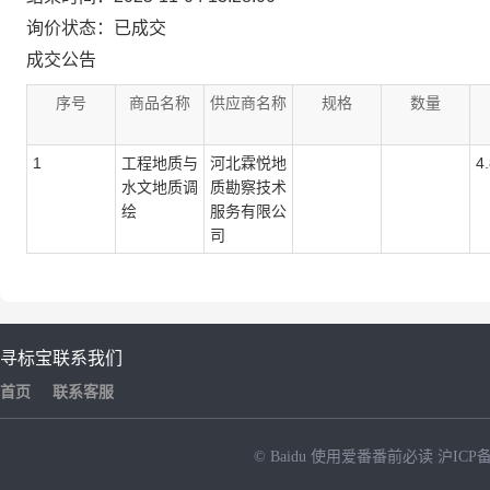
询价状态：已成交
成交公告
序号
商品名称
供应商名称
规格
数量
1
工程地质与
河北霖悦地
4
水文地质调
质勘察技术
绘
服务有限公
司
寻标宝
联系我们
首页
联系客服
© Baidu
使用爱番番前必读
沪ICP备