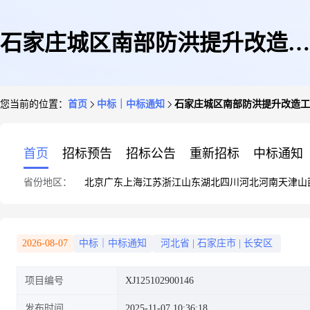
石家庄城区南部防洪提升改造工
您当前的位置：
首页
中标｜中标通知
石家庄城区南部防洪提升改造工程地灾
程地灾评估(XJ125102900146)-
首页
招标预告
招标公告
重新招标
中标通知
省份地区：
北京
广东
上海
江苏
浙江
山东
湖北
四川
河北
河南
天津
山
成交公告
2026-08-07
中标｜中标通知
河北省
|
石家庄市
|
长安区
项目编号
XJ125102900146
发布时间
2025-11-07 10:36:18