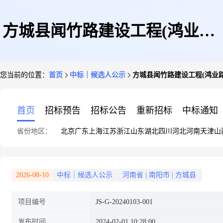
方城县闻竹路建设工程(鸿业路-
您当前的位置：
首页
中标｜候选人公示
方城县闻竹路建设工程(鸿业路
-竹园路)中标候选人公示
首页
招标预告
招标公告
重新招标
中标通知
省份地区：
北京
广东
上海
江苏
浙江
山东
湖北
四川
河北
河南
天津
山
2026-08-10
中标｜候选人公示
河南省
|
南阳市
|
方城县
项目编号
JS-G-20240103-001
发布时间
2024-02-01 10:28:00