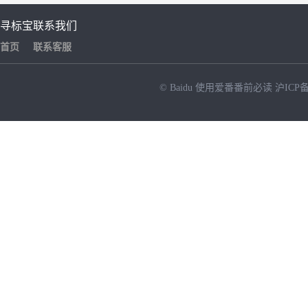
寻标宝
联系我们
首页
联系客服
© Baidu
使用爱番番前必读
沪ICP备
NEW
HOT
暂时没有搜索结果…