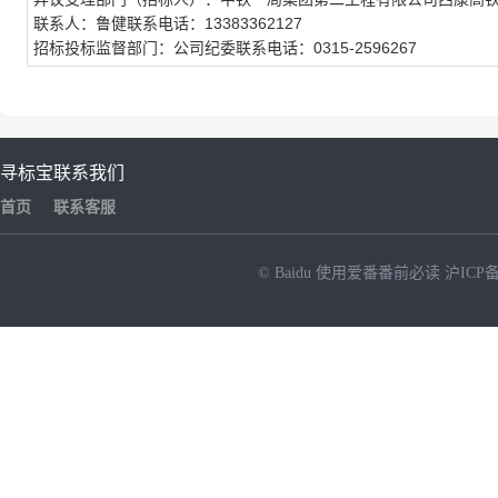
联系人：
鲁健
联系电话：
13383362127
招标投标监督部门：公司纪委
联系电话：
0315-2596267
寻标宝
联系我们
首页
联系客服
© Baidu
使用爱番番前必读
沪ICP备
NEW
HOT