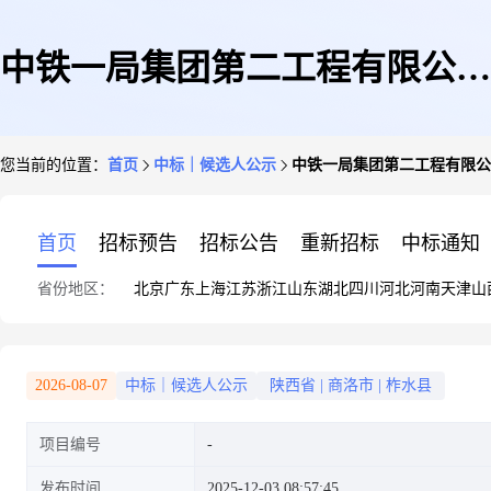
中铁一局集团第二工程有限公司
您当前的位置：
首页
中标｜候选人公示
中铁一局集团第二工程有限公
西康高铁太河站智慧停车场建设
首页
招标预告
招标公告
重新招标
中标通知
省份地区：
北京
广东
上海
江苏
浙江
山东
湖北
四川
河北
河南
天津
山
项目室外工程中标候选人公示
2026-08-07
中标｜候选人公示
陕西省
|
商洛市
|
柞水县
项目编号
发布时间
2025-12-03 08:57:45