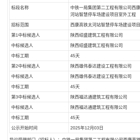
标段名称
中铁一局集团
第二工程有
限公司
西
河站智
慧停车场建设项目室外工
程
招标范围
西康高铁太河站智慧停车场建设项
第
1中标候选人
陕西绍盛建筑工程有限公司
中标候选人
陕西绍盛建筑工程有限公司
中标工期
45天
第
2中标候选人
陕西雄伟泰达建设工程有限公司
中标候选人
陕西雄伟泰达建设工程有限公司
中标工期
45天
第
3中标候选人
陕西福达通建筑工程有限公司
中标候选人
陕西福达通建筑工程有限公司
中标工期
45天
公示开始时间
20
25
年
12
月03
日
异议受理部门（招标人）：中铁一局集团
第二工程
有限公司
西康高