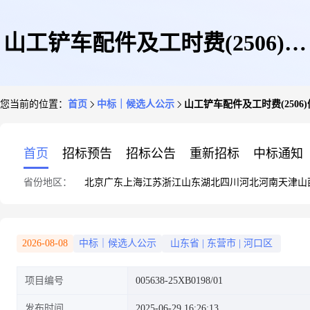
山工铲车配件及工时费(2506)候
您当前的位置：
首页
中标｜候选人公示
山工铲车配件及工时费(2506
选人公示
首页
招标预告
招标公告
重新招标
中标通知
省份地区：
北京
广东
上海
江苏
浙江
山东
湖北
四川
河北
河南
天津
山
2026-08-08
中标｜候选人公示
山东省
|
东营市
|
河口区
项目编号
005638-25XB0198/01
发布时间
2025-06-29 16:26:13