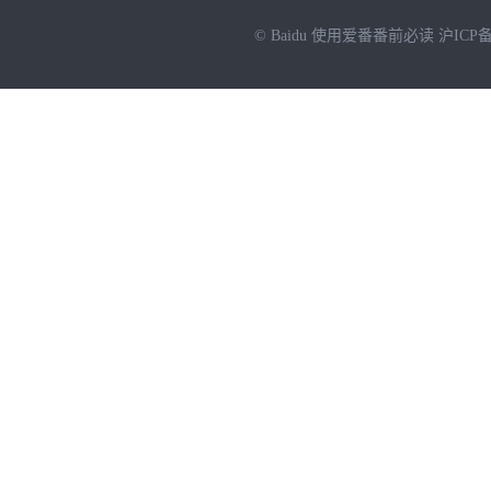
© Baidu
使用爱番番前必读
沪ICP备
NEW
HOT
暂时没有搜索结果…