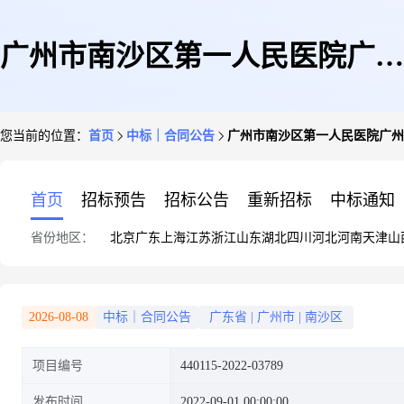
广州市南沙区第一人民医院广州
您当前的位置：
首页
中标｜合同公告
广州市南沙区第一人民医院广州
市南沙区龙穴街社区卫生服务中
首页
招标预告
招标公告
重新招标
中标通知
省份地区：
北京
广东
上海
江苏
浙江
山东
湖北
四川
河北
河南
天津
山
心场地租赁项目的合同公告
2026-08-08
中标｜合同公告
广东省
|
广州市
|
南沙区
项目编号
440115-2022-03789
发布时间
2022-09-01 00:00:00