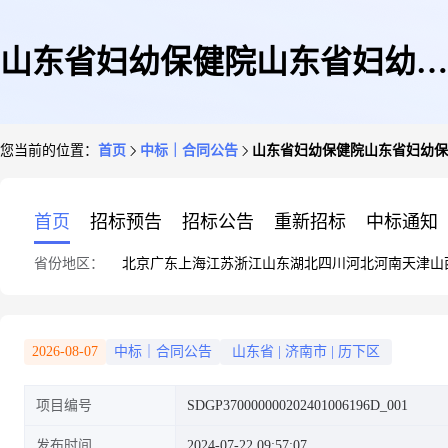
山东省妇幼保健院山东省妇幼保
您当前的位置：
首页
中标｜合同公告
山东省妇幼保健院山东省妇幼保
健院2024年家具采购项目采购合
首页
招标预告
招标公告
重新招标
中标通知
省份地区：
北京
广东
上海
江苏
浙江
山东
湖北
四川
河北
河南
天津
山
同公示
2026-08-07
中标｜合同公告
山东省
|
济南市
|
历下区
项目编号
SDGP370000000202401006196D_001
发布时间
2024-07-22 09:57:07