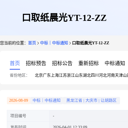
口取纸晨光YT-12-ZZ
您当前的位置：
首页
中标｜中标通知
口取纸晨光YT-12-ZZ
首页
招标预告
招标公告
重新招标
中标通知
省份地区：
北京
广东
上海
江苏
浙江
山东
湖北
四川
河北
河南
天津
山
2026-08-09
中标｜中标通知
黑龙江省
|
大庆市
|
让胡路区
项目编号
发布时间
2026-04-01 12:33:09