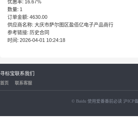
优惠率: 16.67%
数量: 1
订单金额: 4630.00
供应商名称: 大庆市萨尔图区盈佰亿电子产品商行
参考链接: 历史合同
时间: 2026-04-01 10:24:18
寻标宝
联系我们
首页
联系客服
© Baidu
使用爱番番前必读
沪ICP备
NEW
HOT