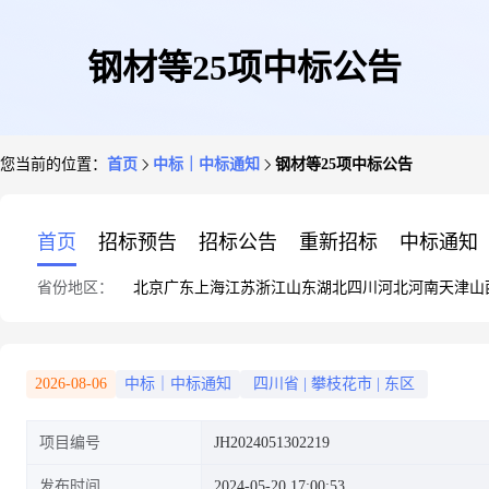
钢材等25项中标公告
您当前的位置：
首页
中标｜中标通知
钢材等25项中标公告
首页
招标预告
招标公告
重新招标
中标通知
省份地区：
北京
广东
上海
江苏
浙江
山东
湖北
四川
河北
河南
天津
山
2026-08-06
中标｜中标通知
四川省
|
攀枝花市
|
东区
项目编号
JH2024051302219
发布时间
2024-05-20 17:00:53