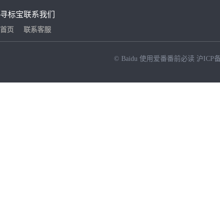
寻标宝
联系我们
首页
联系客服
© Baidu
使用爱番番前必读
沪ICP备
NEW
HOT
暂时没有搜索结果…