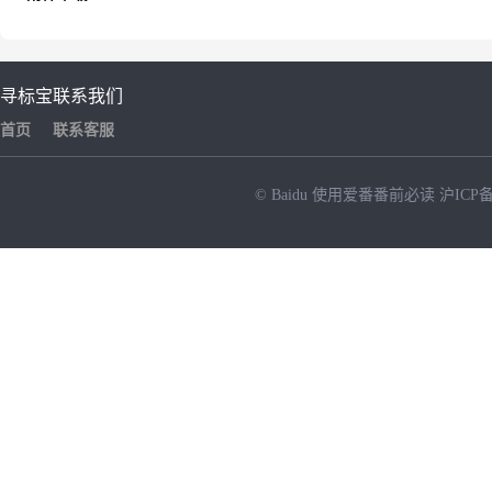
寻标宝
联系我们
首页
联系客服
© Baidu
使用爱番番前必读
沪ICP备
NEW
HOT
暂时没有搜索结果…