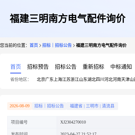
福建三明南方电气配件询价
您当前的位置：
首页
招标｜招标公告
福建三明南方电气配件询价
首页
招标预告
招标公告
重新招标
中标通知
省份地区：
北京
广东
上海
江苏
浙江
山东
湖北
四川
河北
河南
天津
山
2026-08-09
招标｜招标公告
福建省
|
三明市
|
清流县
项目编号
XJ2304270010
发布时间
2023-04-27 21:52:17