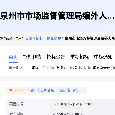
泉州市市场监督管理局编外人员
您当前的位置：
首页
招标｜信息变更
泉州市市场监督管理局编外人员
劳务派遣服务类采购项目标后更
首页
招标预告
招标公告
重新招标
中标通知
省份地区：
北京
广东
上海
江苏
浙江
山东
湖北
四川
河北
河南
天津
山
正公告
2026-08-09
招标｜信息变更
福建省
|
泉州市
项目编号
[350500]QZZ[GK]2022003
发布时间
2022-08-25 00:00:00