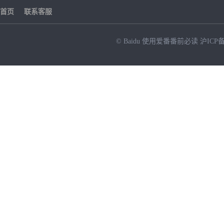
首页
联系客服
© Baidu
使用爱番番前必读
沪ICP备
NEW
HOT
暂时没有搜索结果…