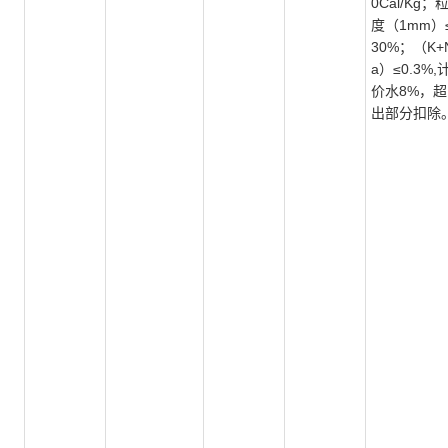
0Cal/Kg；
度（1mm）
30%；（K+
a）≤0.3%,
价水8%，超
出部分扣除