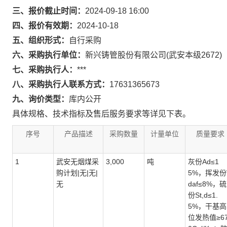
三、报价截止时间：
2024-09-18 16:00
四、报价有效期：
2024-10-18
五、组织形式：
自行采购
六、采购执行单位：
新兴铸管股份有限公司(武安本级2672)
七、采购执行人：
***
八、采购执行人联系方式：
17631365673
九、询价类型：
库内公开
具体规格、技术指标及售后服务要求等详见下表。
序号
产品描述
采购数量
计量单位
质量要求
1
武安无烟煤采
3,000
吨
灰份Ad≤1
购计划|无|无|
5%，挥发份
无
daf≤8%，硫
份St,d≤1.
5%，干基高
位发热值≥67