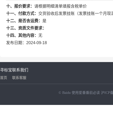
十、报价要求：
请根据明细清单填报含税单价
十一、付款方式：
交货验收后发票挂账（发票挂账一个月现
十二、是否含运费：
是
十三、资质文件要求：
十四、其他内容：
无
发布日期：2024-09-18
寻标宝
联系我们
首页
联系客服
© Baidu
使用爱番番前必读
沪ICP备
NEW
HOT