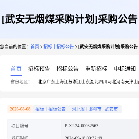
[武安无烟煤采购计划]采购公告
您当前的位置：
首页
招标｜招标公告
[武安无烟煤采购计划]采购公告
首页
招标预告
招标公告
重新招标
中标通知
省份地区：
北京
广东
上海
江苏
浙江
山东
湖北
四川
河北
河南
天津
山
2026-08-08
招标｜招标公告
河北省
|
邯郸市
|
武安市
项目编号
P-XJ-24-00032563
发布时间
2024-09-18 09:32:49