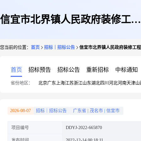
信宜市北界镇人民政府装修工程
您当前的位置：
首页
招标｜招标公告
信宜市北界镇人民政府装修工程
定点议价采购公告
首页
招标预告
招标公告
重新招标
中标通知
省份地区：
北京
广东
上海
江苏
浙江
山东
湖北
四川
河北
河南
天津
山
2026-08-07
招标｜招标公告
广东省
|
茂名市
|
信宜市
项目编号
DDYJ-2022-665870
发布时间
2022-12-14 00:18:11