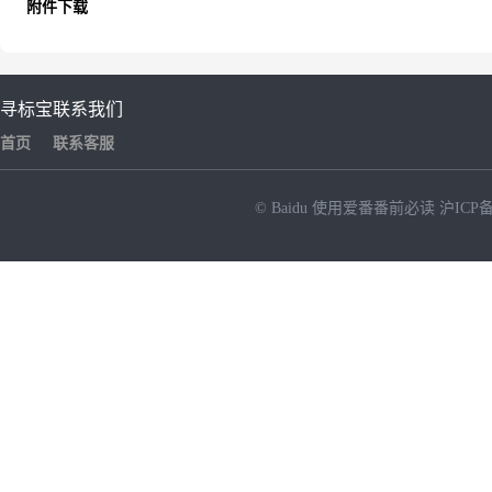
附件下载
寻标宝
联系我们
首页
联系客服
© Baidu
使用爱番番前必读
沪ICP备
NEW
HOT