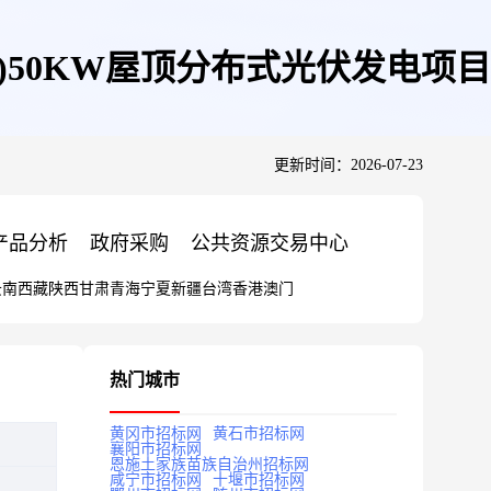
)50KW屋顶分布式光伏发电项目
更新时间：2026-07-23
产品分析
政府采购
公共资源交易中心
云南
西藏
陕西
甘肃
青海
宁夏
新疆
台湾
香港
澳门
热门城市
黄冈市招标网
黄石市招标网
襄阳市招标网
恩施土家族苗族自治州招标网
咸宁市招标网
十堰市招标网