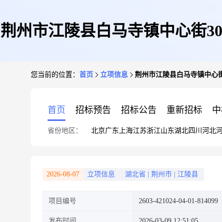
荆州市江陵县白马寺镇中心街30
您当前的位置：
首页
立项信息
荆州市江陵县白马寺镇中心街
首页
招标预告
招标公告
重新招标
中
省份地区：
北京
广东
上海
江苏
浙江
山东
湖北
四川
河北
2026-08-07
立项信息
湖北省
|
荆州市
|
江陵县
项目编号
2603-421024-04-01-814099
发布时间
2026-03-09 12:51:05