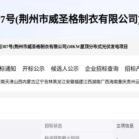
7号(荆州市威圣格制衣有限公司
307号(荆州市威圣格制衣有限公司)50KW屋顶分布式光伏发电项目
标通知
开标公示
候选人公示
企业招标查询
招标
河南
天津
山西
内蒙古
辽宁
吉林
黑龙江
安徽
福建
江西
湖南
广西
海南
重庆
贵州
招标状态
立项信息
标书获取截止时间