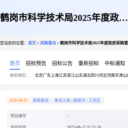
鹤岗市科学技术局2025年度政府
您当前的位置：
首页
采购意向
鹤岗市科学技术局2025年度政府采购意
采购意向公告(第1批)
首页
招标预告
招标公告
重新招标
中标通知
省份地区：
北京
广东
上海
江苏
浙江
山东
湖北
四川
河北
河南
天津
山
2026-08-07
采购意向
黑龙江省
|
鹤岗市
|
工农区
项目编号
发布时间
2025-08-22 11:52:18