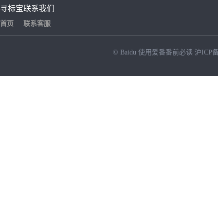
寻标宝
联系我们
首页
联系客服
© Baidu
使用爱番番前必读
沪ICP备
NEW
HOT
暂时没有搜索结果…