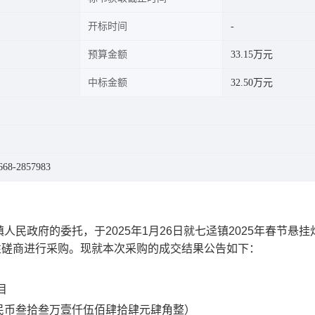
开标时间
预算金额
33.15万元
中标金额
32.50万元
8-2857983
镇人民政府
的委托，于
202
5
年
1月
26
日
就
七迳镇
2025年春节悬挂
性
磋商
进行采购。现就本次采购的成交结果公告如下：
目
民币叁拾叁万壹仟伍佰肆拾肆元肆角整）