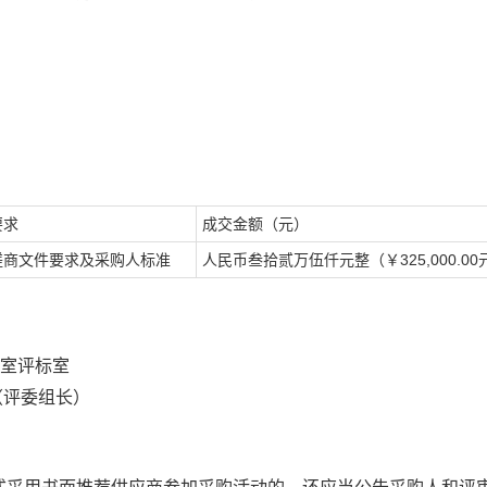
要求
成交金额（
元
）
磋商
文件要求及
采购人
标准
人民币
叁拾贰万伍仟元整
（￥
325,000.00
室
评
标
室
（评委组长）