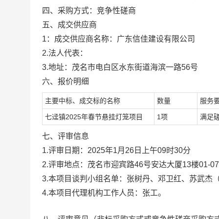
四、采购方式：竞争性
磋商
五、
成交
供应
商
1：
成交
供应商名称
：广东信佳建设有限公司
2.
法人代表
：
3.
地址
：茂名市电白区水东街道海滨一路
56号
六、报价明细
主要中标、成交标的名称
数量
服务
七迳镇
2025年春节悬挂灯笼项目
1项
满足
七、
评审信息
1.
评审日期：
2025年1月26日上
午
09
时
30
分
2.
评审地点：
茂名市迎宾路
46号安达大厦13楼
01-07
3.本项目谈判小组名单：张树丹
、邓卫红
、
苏武杰
4.本项目代理机构工作人员：
张工
。