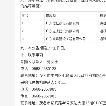
八
、评审意见（
非标采购方式或竞争性
磋商
采购方
的推荐意见）
序号
供应商
初
1
广东信佳建设有限公司
通
2
广东志上建设有限公司
通
3
广东炫烨建设工程有限公司
通
九
、本公告期限
1个工作日。
十、联系事项：
采购人联系人：
刘女士
电话：
0668-2630123
联系地址：
茂名市电白区七迳镇人民政府府前路
1号
采购代理机构联系人：
张工
电话：
0668-2857983
传真：
0668-2857983
联系地址：
茂名市迎宾路
46号安达大厦13楼
01-07