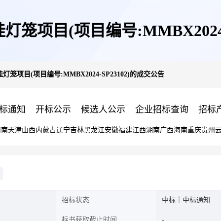
灯笼项目(项目编号:MMBX2024-
灯笼项目(项目编号:MMBX2024-SP23102)的成交公告
标通知
开标公示
候选人公示
企业招标查询
招标
河南
天津
山西
内蒙古
辽宁
吉林
黑龙江
安徽
福建
江西
湖南
广西
海南
重庆
贵州
招标状态
中标｜中标通知
标书获取截止时间