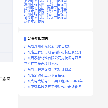
河源市招标网
江门市招标网
潮州市招标网
云浮市招标网
惠州市招标网
珠海市招标网
阳江市招标网
湛江市招标网
广州市招标网
梅州市招标网
汕头市招标网
清远市招标网
茂名市招标网
最新采购项目
广东省惠州市光伏发电项目招标
广东省工程建设项目招标投标信息公开目
录
广东春泰新材料有限公司光伏发电项目招
标
常平广东乐声项目招标
广东省工程建设项目招标计划公告
广东省清远市土方项目招标
灯笼项
广东粤电大埔电厂二期工程2023-2024年度
安保服务项目招标公告
广东平远县城区环卫清洁作业市场化承包
项目招标中标候选人公示