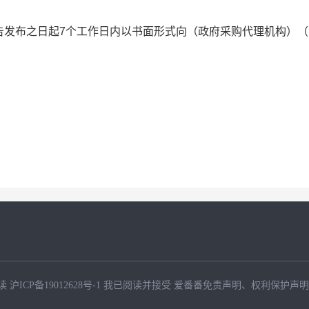
告发布之日起
7个工作日内以书面形式向（政府采购代理机构）（
读
沪ICP备19012628号-1
我已阅读并接受
爱番番免责声明
、
权利保护声明