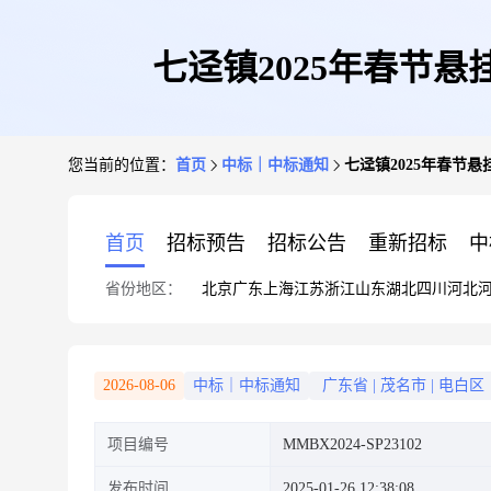
七迳镇2025年春节悬挂
您当前的位置：
首页
中标｜中标通知
七迳镇2025年春节悬挂
首页
招标预告
招标公告
重新招标
中
省份地区：
北京
广东
上海
江苏
浙江
山东
湖北
四川
河北
2026-08-06
中标｜中标通知
广东省
|
茂名市
|
电白区
项目编号
MMBX2024-SP23102
发布时间
2025-01-26 12:38:08