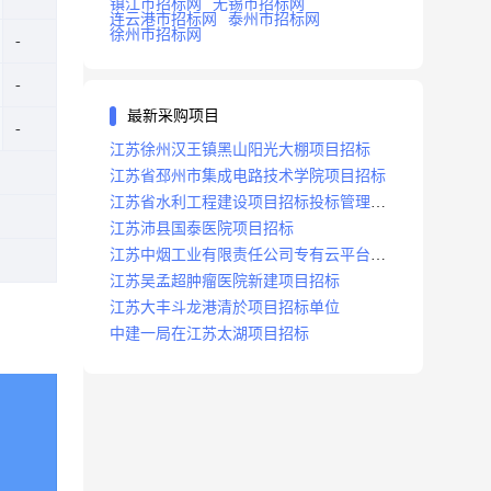
镇江市招标网
无锡市招标网
连云港市招标网
泰州市招标网
徐州市招标网
最新采购项目
江苏徐州汉王镇黑山阳光大棚项目招标
江苏省邳州市集成电路技术学院项目招标
江苏省水利工程建设项目招标投标管理办
法
江苏沛县国泰医院项目招标
江苏中烟工业有限责任公司专有云平台扩
容项目招标
江苏吴孟超肿瘤医院新建项目招标
江苏大丰斗龙港清於项目招标单位
中建一局在江苏太湖项目招标