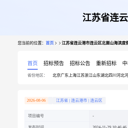
江苏省连云
您当前的位置：
首页
江苏省连云港市连云区北崮山海滨度
首页
招标预告
招标公告
重新招标
中
省份地区：
北京
广东
上海
江苏
浙江
山东
湖北
四川
河北
2026-08-06
江苏省
|
连云港市
|
连云区
项目编号
发布时间
2024-11-29 10:46:46