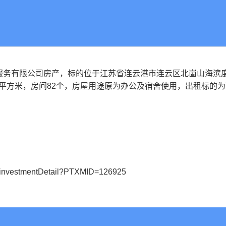
服务有限公司房产，标的位于江苏省连云港市连云区北崮山海滨
4442平方米，房间82个，房屋用途原为办公及宿舍使用，出租标的
，
#/investmentDetail?PTXMID=126925