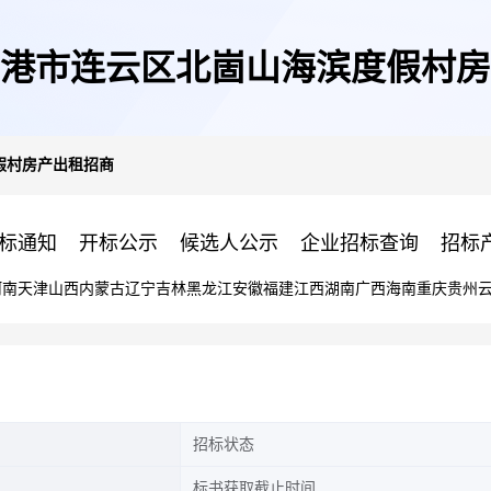
港市连云区北崮山海滨度假村房
假村房产出租招商
标通知
开标公示
候选人公示
企业招标查询
招标
河南
天津
山西
内蒙古
辽宁
吉林
黑龙江
安徽
福建
江西
湖南
广西
海南
重庆
贵州
招标状态
标书获取截止时间