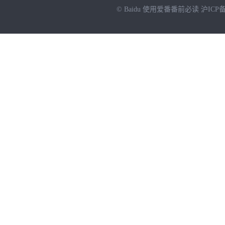
© Baidu
使用爱番番前必读
沪ICP备
NEW
HOT
暂时没有搜索结果…