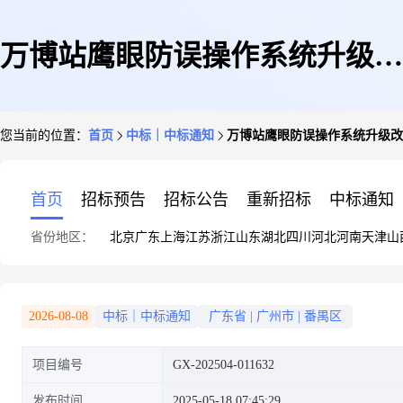
万博站鹰眼防误操作系统升级改
您当前的位置：
首页
中标｜中标通知
万博站鹰眼防误操作系统升级改
造项目预成交公示
首页
招标预告
招标公告
重新招标
中标通知
省份地区：
北京
广东
上海
江苏
浙江
山东
湖北
四川
河北
河南
天津
山
2026-08-08
中标｜中标通知
广东省
|
广州市
|
番禺区
项目编号
GX-202504-011632
发布时间
2025-05-18 07:45:29