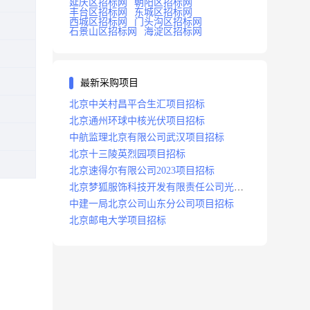
延庆区招标网
朝阳区招标网
丰台区招标网
东城区招标网
西城区招标网
门头沟区招标网
石景山区招标网
海淀区招标网
最新采购项目
北京中关村昌平合生汇项目招标
北京通州环球中核光伏项目招标
中航监理北京有限公司武汉项目招标
北京十三陵英烈园项目招标
北京速得尔有限公司2023项目招标
北京梦狐服饰科技开发有限责任公司光绿
能项目招标公告
中建一局北京公司山东分公司项目招标
北京邮电大学项目招标