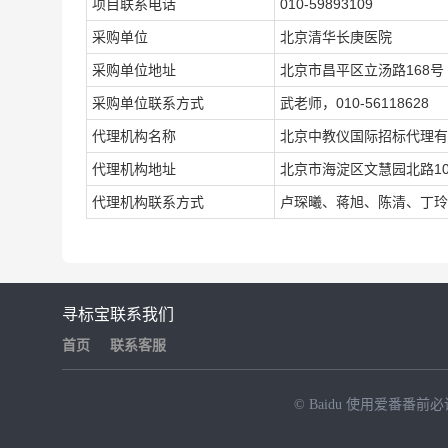
项目联系电话
010-59893109
采购单位
北京清华长庚医院
采购单位地址
北京市昌平区立汤路168号
采购单位联系方式
武老师，010-56118628
代理机构名称
北京中教仪国际招标代理有
代理机构地址
北京市海淀区文慧园北路1
代理机构联系方式
卢琛曦、蒋旭、陈清、丁玲、刘
寻标宝
联系我们
首页
联系客服
© Baidu
使用爱番番前必