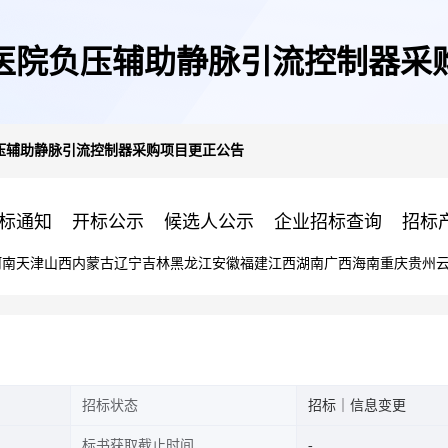
医院负压辅助静脉引流控制器采
压辅助静脉引流控制器采购项目更正公告
标通知
开标公示
候选人公示
企业招标查询
招标
河南
天津
山西
内蒙古
辽宁
吉林
黑龙江
安徽
福建
江西
湖南
广西
海南
重庆
贵州
招标状态
招标｜信息变更
标书获取截止时间