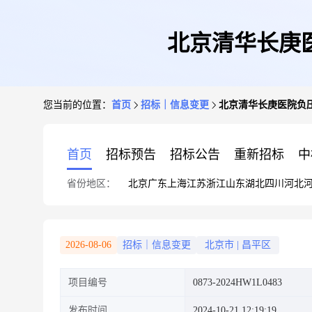
北京清华长庚
您当前的位置：
首页
招标｜信息变更
北京清华长庚医院负
首页
招标预告
招标公告
重新招标
中
省份地区：
北京
广东
上海
江苏
浙江
山东
湖北
四川
河北
2026-08-06
招标｜信息变更
北京市
|
昌平区
项目编号
0873-2024HW1L0483
发布时间
2024-10-21 12:19:19