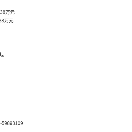
38万元
38万元
系。
号
理有限公司
北路10号
刘湃，010-59893109