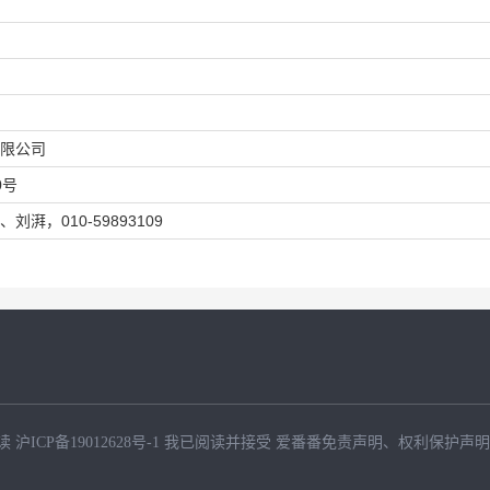
限公司
0号
湃，010-59893109
读
沪ICP备19012628号-1
我已阅读并接受
爱番番免责声明
、
权利保护声明