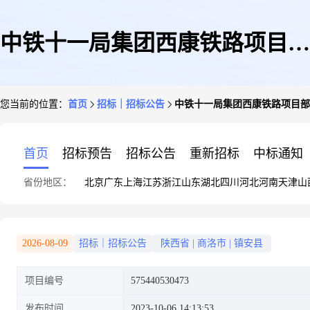
中铁十一局集团西康铁路项目部
您当前的位置：
首页
招标｜招标公告
中铁十一局集团西康铁路项目部
螺旋筋采购询价单
首页
招标预告
招标公告
重新招标
中标通知
省份地区：
北京
广东
上海
江苏
浙江
山东
湖北
四川
河北
河南
天津
山
2026-08-09
招标｜招标公告
陕西省
|
商洛市
|
镇安县
项目编号
575440530473
发布时间
2023-10-06 14:13:53