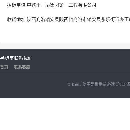
招标单位:中铁十一局集团第一工程有限公司
收货地址:陕西商洛镇安县陕西省商洛市镇安县永乐街道办
寻标宝
联系我们
首页
联系客服
© Baidu
使用爱番番前必读
沪ICP备
NEW
HOT