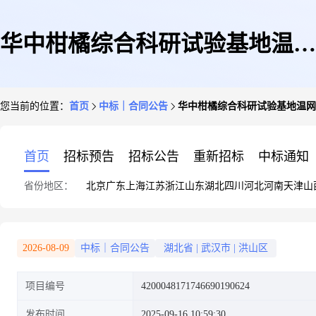
华中柑橘综合科研试验基地温网
您当前的位置：
首页
中标｜合同公告
华中柑橘综合科研试验基地温网
改造与室外工程01包
首页
招标预告
招标公告
重新招标
中标通知
省份地区：
北京
广东
上海
江苏
浙江
山东
湖北
四川
河北
河南
天津
山
2026-08-09
中标｜合同公告
湖北省
|
武汉市
|
洪山区
项目编号
4200048171746690190624
发布时间
2025-09-16 10:59:30