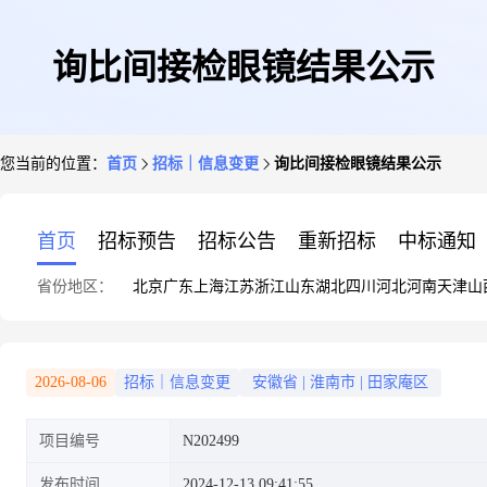
询比间接检眼镜结果公示
您当前的位置：
首页
招标｜信息变更
询比间接检眼镜结果公示
首页
招标预告
招标公告
重新招标
中标通知
省份地区：
北京
广东
上海
江苏
浙江
山东
湖北
四川
河北
河南
天津
山
2026-08-06
招标｜信息变更
安徽省
|
淮南市
|
田家庵区
项目编号
N202499
发布时间
2024-12-13 09:41:55