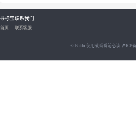
寻标宝
联系我们
首页
联系客服
© Baidu
使用爱番番前必读
沪ICP备
NEW
HOT
暂时没有搜索结果…