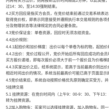
内再有买方出价，则再按新出价时间顺延2分钟，以此类推
过14：30，至14:30强制结束。
4.2买方回应是指买方会员，在竞价结束前通过交易系统表
取得竞价权，即表示同意接受并遵照执行本交易规则的各项
分及物理状态等法律规定的合同必要条款。
4.3竞价保证金：单卷资源，回应时无须冻结资金。
4.4出价规则：
4.4.1起拍价和加价梯度：出价以每个单卷为标的物，起拍
4.4.2出价：竞价过程公开，竞价开始后所有回应成功的
买方报价递增，即每次报价必须大于前一个报价且为价格梯
4.4.3买家出价之后，经系统提示，若高于当前最高价则
相近时间出价的情况，系统当前最高价可能已高于页面显示
4.5竞价结束后，系统自动按照价格优先原则确定买受方，
5挂牌交易
5.1 挂牌资源：在竞价时间内（上午9：00-9：30、下午1
转为挂牌资源。
5.2加入购物车：买家可以选择挂牌资源，加入购物车。同