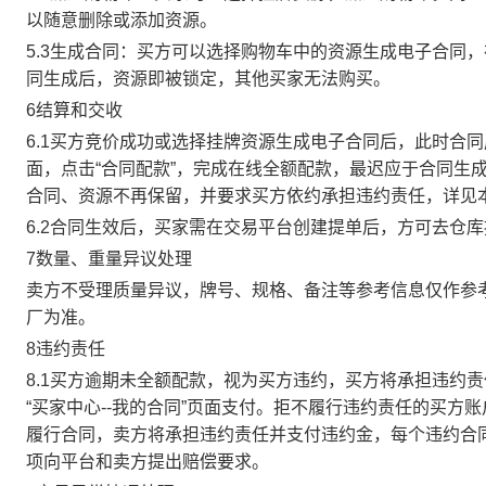
以随意删除或添加资源。
5.3生成合同：买方可以选择购物车中的资源生成电子合同
同生成后，资源即被锁定，其他买家无法购买。
6结算和交收
6.1买方竞价成功或选择挂牌资源生成电子合同后，此时合同
面，点击“合同配款”，完成在线全额配款，最迟应于合同生成当
合同、资源不再保留，并要求买方依约承担违约责任，详见
6.2合同生效后，买家需在交易平台创建提单后，方可去仓
7数量、重量异议处理
卖方不受理质量异议，牌号、规格、备注等参考信息仅作参
厂为准。
8违约责任
8.1买方逾期未全额配款，视为买方违约，买方将承担违约
“买家中心--我的合同”页面支付。拒不履行违约责任的买
履行合同，卖方将承担违约责任并支付违约金，每个违约合同
项向平台和卖方提出赔偿要求。