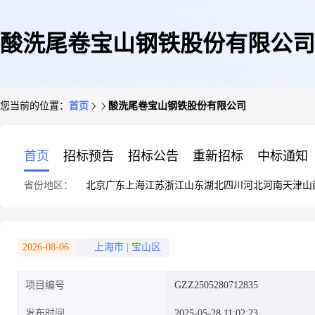
酸洗尾卷宝山钢铁股份有限公司
您当前的位置：
首页
酸洗尾卷宝山钢铁股份有限公司
首页
招标预告
招标公告
重新招标
中标通知
省份地区：
北京
广东
上海
江苏
浙江
山东
湖北
四川
河北
河南
天津
山
2026-08-06
上海市
|
宝山区
项目编号
GZZ2505280712835
发布时间
2025-05-28 11:02:23