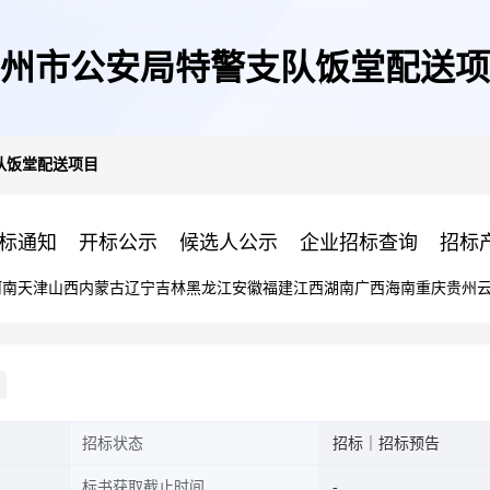
州市公安局特警支队饭堂配送项
队饭堂配送项目
标通知
开标公示
候选人公示
企业招标查询
招标
河南
天津
山西
内蒙古
辽宁
吉林
黑龙江
安徽
福建
江西
湖南
广西
海南
重庆
贵州
招标状态
招标｜招标预告
标书获取截止时间