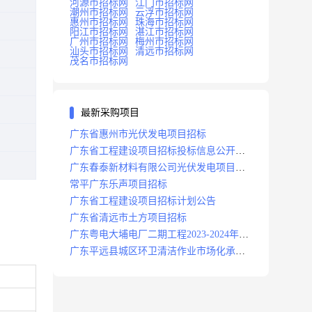
河源市招标网
江门市招标网
潮州市招标网
云浮市招标网
惠州市招标网
珠海市招标网
阳江市招标网
湛江市招标网
广州市招标网
梅州市招标网
汕头市招标网
清远市招标网
茂名市招标网
最新采购项目
广东省惠州市光伏发电项目招标
广东省工程建设项目招标投标信息公开目
录
广东春泰新材料有限公司光伏发电项目招
标
常平广东乐声项目招标
广东省工程建设项目招标计划公告
广东省清远市土方项目招标
广东粤电大埔电厂二期工程2023-2024年度
安保服务项目招标公告
广东平远县城区环卫清洁作业市场化承包
项目招标中标候选人公示