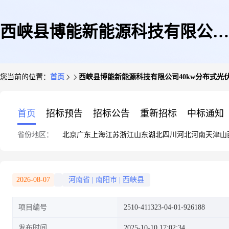
西峡县博能新能源科技有限公司
您当前的位置：
首页
西峡县博能新能源科技有限公司40kw分布式光伏发
40kw分布式光伏发电项目(730)
首页
招标预告
招标公告
重新招标
中标通知
省份地区：
北京
广东
上海
江苏
浙江
山东
湖北
四川
河北
河南
天津
山
2026-08-07
河南省
|
南阳市
|
西峡县
项目编号
2510-411323-04-01-926188
发布时间
2025-10-10 17:02:34