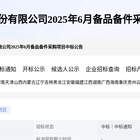
份有限公司2025年6月备品备件
公司2025年6月备品备件采购项目中标公告
标通知
开标公示
候选人公示
企业招标查询
招标
河南
天津
山西
内蒙古
辽宁
吉林
黑龙江
安徽
福建
江西
湖南
广西
海南
重庆
贵州
若区
招标状态
中标｜中标通知
标书获取截止时间