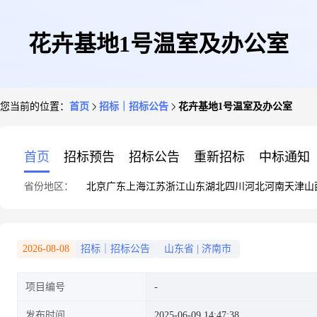
花卉基地1号温室及办公室
您当前的位置：
首页
招标｜招标公告
花卉基地1号温室及办公室
首页
招标预告
招标公告
重新招标
中标通知
省份地区：
北京
广东
上海
江苏
浙江
山东
湖北
四川
河北
河南
天津
山
2026-08-08
招标｜招标公告
山东省
|
济南市
项目编号
发布时间
2025-06-09 14:47:38