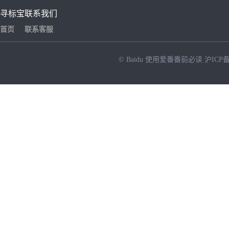
寻标宝
联系我们
首页
联系客服
© Baidu
使用爱番番前必读
沪ICP备
NEW
HOT
暂时没有搜索结果…