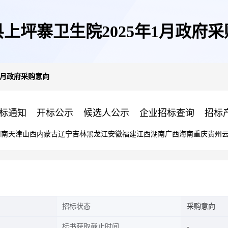
上坪寨卫生院2025年1月政府
1月政府采购意向
标通知
开标公示
候选人公示
企业招标查询
招标
河南
天津
山西
内蒙古
辽宁
吉林
黑龙江
安徽
福建
江西
湖南
广西
海南
重庆
贵州
招标状态
采购意向
标书获取截止时间