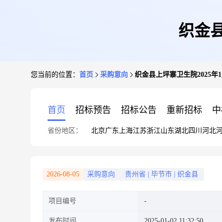
织金县
您当前的位置：
首页
采购意向
织金县上坪寨卫生院2025年
首页
招标预告
招标公告
重新招标
中
省份地区：
北京
广东
上海
江苏
浙江
山东
湖北
四川
河北
2026-08-05
采购意向
贵州省
|
毕节市
|
织金县
项目编号
发布时间
2025-01-02 11:32:50