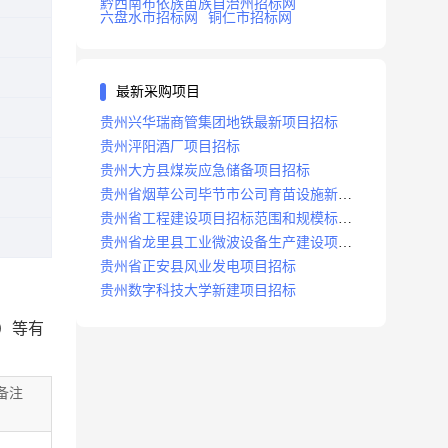
黔西南布依族苗族自治州招标网
六盘水市招标网
铜仁市招标网
最新采购项目
贵州兴华瑞商管集团地铁最新项目招标
贵州泙阳酒厂项目招标
贵州大方县煤炭应急储备项目招标
贵州省烟草公司毕节市公司育苗设施新建
及修复项目招标公告
贵州省工程建设项目招标范围和规模标准
规定
贵州省龙里县工业微波设备生产建设项目
招标
贵州省正安县风业发电项目招标
贵州数字科技大学新建项目招标
）等有
备注