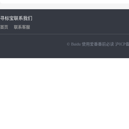
寻标宝
联系我们
首页
联系客服
© Baidu
使用爱番番前必读
沪ICP备
NEW
HOT
暂时没有搜索结果…