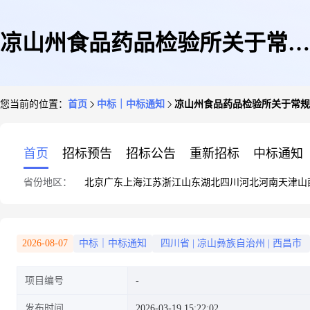
凉山州食品药品检验所关于常规
您当前的位置：
首页
中标｜中标通知
凉山州食品药品检验所关于常规
宣传制作项目服务比选结果的公
首页
招标预告
招标公告
重新招标
中标通知
省份地区：
北京
广东
上海
江苏
浙江
山东
湖北
四川
河北
河南
天津
山
告
2026-08-07
中标｜中标通知
四川省
|
凉山彝族自治州
|
西昌市
项目编号
发布时间
2026-03-19 15:22:02