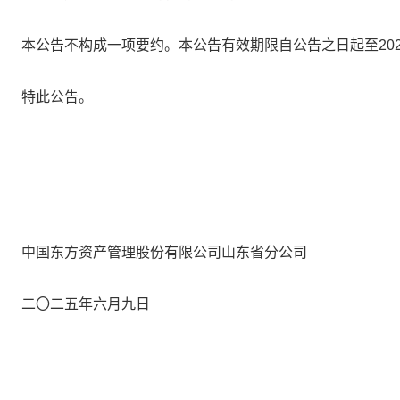
本公告不构成一项要约。本公告有效期限自公告之日起至
20
特此公告。
中国东方资产管理股份有限公司山东省分公司
二
〇
二五年六月九日