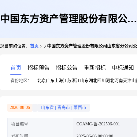
中国东方资产管理股份有限公司
您当前的位置：
首页
中国东方资产管理股份有限公司山东省分公司公
山东省分公司公开处置不良资产
首页
招标预告
招标公告
重新招标
中标通知
省份地区：
北京
广东
上海
江苏
浙江
山东
湖北
四川
河北
河南
天津
山
包公告
2026-08-06
山东省
|
青岛市
|
莱西市
项目编号
COAMC-鲁-202506-001
发布时间
2025-06-06 00:00:00