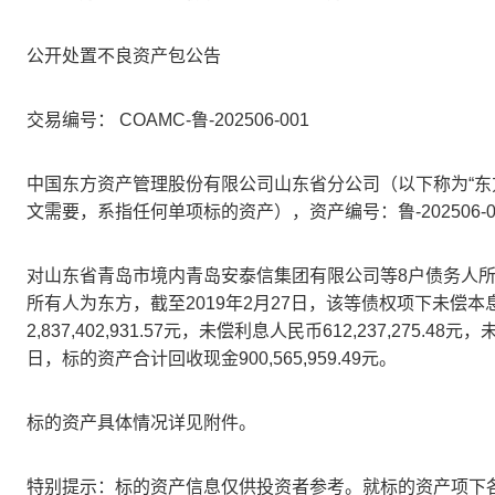
公开处置不良资产包公告
交易编号：
COAMC-
鲁
-202506-001
中国东方资产管理股份有限公司山东省分公司（以下称为“东
文需要，系指任何单项标的资产），资产编号：鲁
-202506-
对山东省青岛市境内青岛安泰信集团有限公司等
8
户债务人
所有人为东方，截至
2019
年
2
月
27
日，该等债权项下未偿本
2,837,402,931.57
元，未偿利息人民币
612,237,275.48
元，
日，标的资产合计回收现金
900,565,959.49
元。
标的资产具体情况详见附件。
特别提示：标的资产信息仅供投资者参考。就标的资产项下