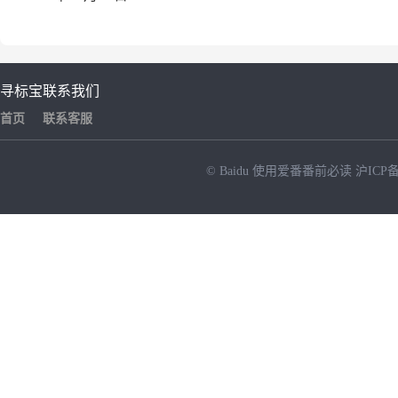
寻标宝
联系我们
首页
联系客服
© Baidu
使用爱番番前必读
沪ICP备
NEW
HOT